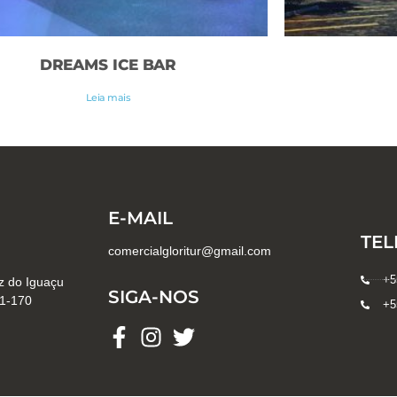
DREAMS ICE BAR
Leia mais
E-MAIL
TEL
comercialgloritur@gmail.com
+55
z do Iguaçu
SIGA-NOS
51-170
+55