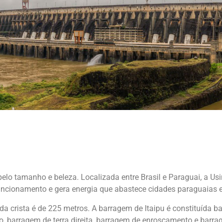
o tamanho e beleza. Localizada entre Brasil e Paraguai, a Usin
uncionamento e gera energia que abastece cidades paraguaias e 
a crista é de 225 metros. A barragem de Itaipu é constituída b
vio, barragem de terra direita, barragem de enroscamento e barra