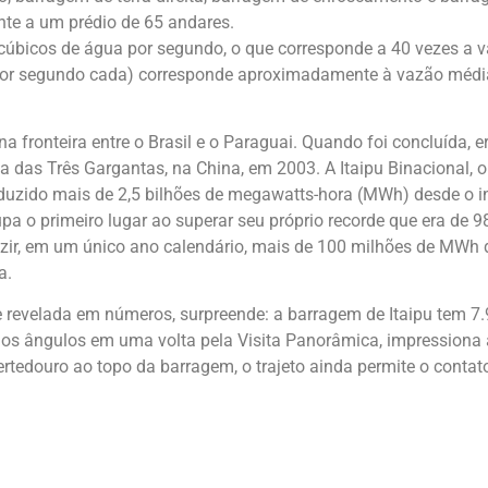
nte a um prédio de 65 andares.
 cúbicos de água por segundo, o que corresponde a 40 vezes a 
 por segundo cada) corresponde aproximadamente à vazão média
 na fronteira entre o Brasil e o Paraguai. Quando foi concluída,
a das Três Gargantas, na China, em 2003. A Itaipu Binacional, op
duzido mais de 2,5 bilhões de megawatts-hora (MWh) desde o i
upa o primeiro lugar ao superar seu próprio recorde que era de
duzir, em um único ano calendário, mais de 100 milhões de MWh 
a.
e revelada em números, surpreende: a barragem de Itaipu tem 7
rios ângulos em uma volta pela Visita Panorâmica, impressiona
ertedouro ao topo da barragem, o trajeto ainda permite o conta