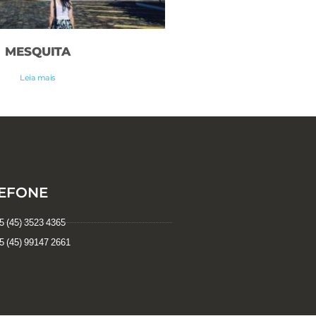
MESQUITA
Leia mais
EFONE
 (45) 3523 4365
 (45) 99147 2661