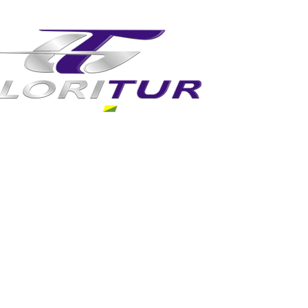
OS TURÍSTICOS
ROTEIROS
NOTÍCIAS
FAL
ça lugares fascinantes para estar
ataratas