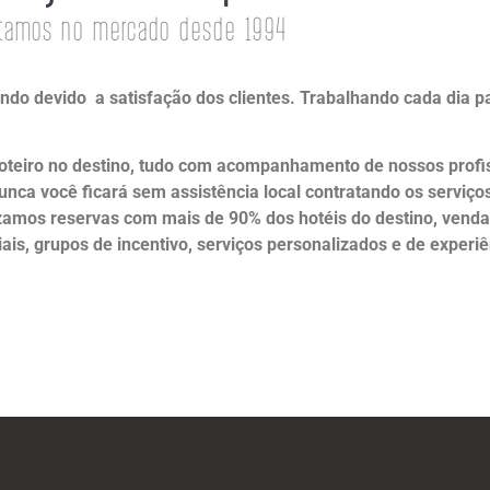
stamos no mercado desde 1994
evido a satisfação dos clientes. Trabalhando cada dia para 
roteiro no destino, tudo com acompanhamento de nossos profi
nca você ficará sem assistência local contratando os serviço
zamos reservas com mais de 90% dos hotéis do destino, venda 
ais, grupos de incentivo, serviços personalizados e de experi