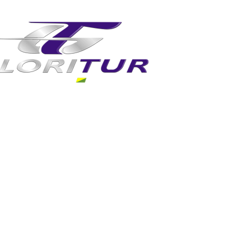
OS TURÍSTICOS
ROTEIROS
NOTÍCIAS
FAL
ça lugares fascinantes para estar
ataratas