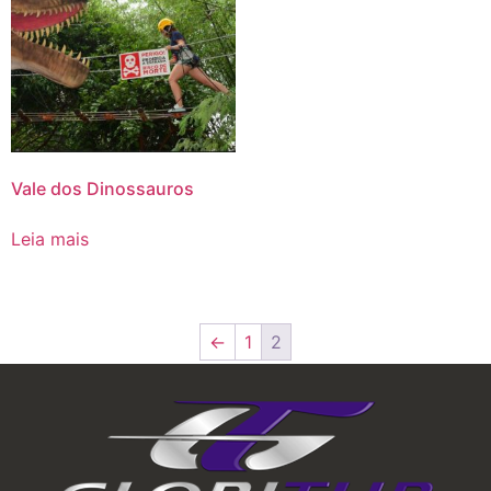
Vale dos Dinossauros
Leia mais
←
1
2