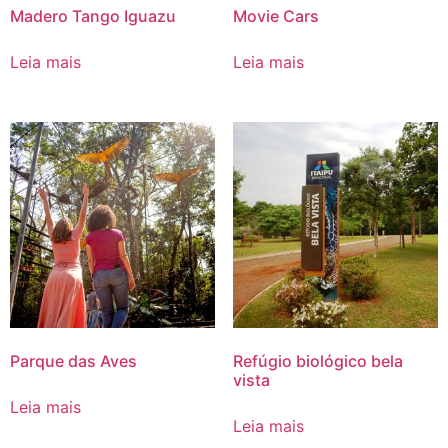
Madero Tango Iguazu
Movie Cars
Leia mais
Leia mais
Parque das Aves
Refúgio biológico bela
vista
Leia mais
Leia mais